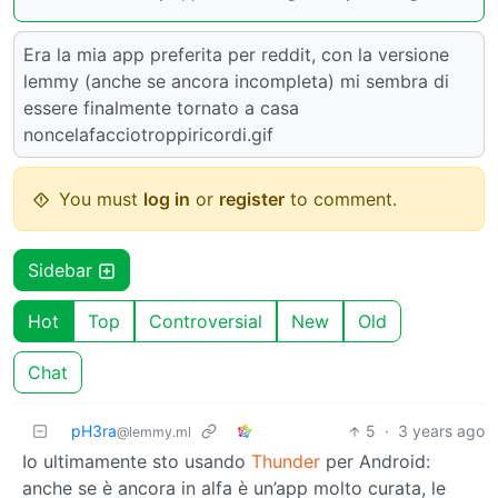
Era la mia app preferita per reddit, con la versione
lemmy (anche se ancora incompleta) mi sembra di
essere finalmente tornato a casa
noncelafacciotroppiricordi.gif
You must
log in
or
register
to comment.
Sidebar
Hot
Top
Controversial
New
Old
Chat
pH3ra
5
·
3 years ago
@lemmy.ml
Io ultimamente sto usando
Thunder
per Android:
anche se è ancora in alfa è un’app molto curata, le