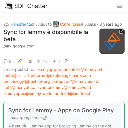
SDF Chatter
Hamster42
to
Caffè Italia
·
3 years ago
@feddit.it
@feddit.it
Sync for lemmy è disponibile la
beta
play.google.com
8
49
1
cross-posted to:
lemmyappswithnonfoss@lemmy.ml
meta@jlai.lu
freeforum@exploding-heads.com
technology@beehaw.org
batepapo@lemmy.eco.br
cafe@monyet.cc
syncforlemmy@lemmy.world
lemmyapps@lemmy.world
android@lemdro.id
Sync for Lemmy - Apps on Google Play
play.google.com
A beautiful Lemmy app for browsing Lemmy on the go!