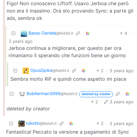
Figo! Non conoscevo Liftoff. Usavo Jerboa che però
non era il massimo. Ora sto provando Sync: a parte gli
ads, sembra ok
Basso Daniele
4
·
@feddit.it
3 years ago
Jerboa continua a migliorare, per questo per ora
rimaniamo lì sperando che funzioni bene un giorno
OpusSpike
2
·
3 years ago
@feddit.it
Sembra molto RiF e quindi come aspetto mi piace
BobKerman3999
@feddit.it
deleted by creator
2
·
3 years ago
deleted by creator
toketin
2
·
3 years ago
@feddit.it
Fantastica! Peccato la versione a pagamento di Sync