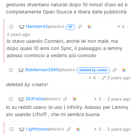
gestures
diventano naturali dopo 10 minuti d’uso ed è
completamente Open Source e libera dalle pubblicità
Hamster42
3
·
@feddit.it
OP
3 years ago
Io stavo usando Connect, anche lei non male, ma
dopo quasi 10 anni con Sync, il passaggio a lemmy
adesso comincio a vederlo più comodo
BobKerman3999
@feddit.it
deleted by creator
4
·
3 years ago
deleted by creator
283Fabio
3
·
3 years ago
@feddit.it
Io su reddit usavo (e uso ) infinity. Adesso per Lemmy
sto usando Liftoff , che mi sembra buona
Lighthouse
3
·
3 years ago
@feddit.it