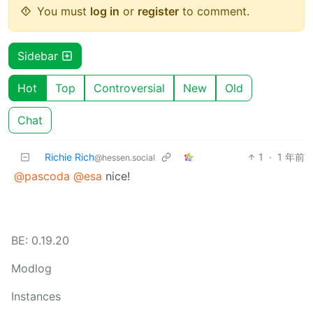
You must
log in
or
register
to comment.
Sidebar
Hot
Top
Controversial
New
Old
Chat
Richie Rich
1
·
1 年前
@hessen.social
@pascoda
@esa
nice!
BE: 0.19.20
Modlog
Instances