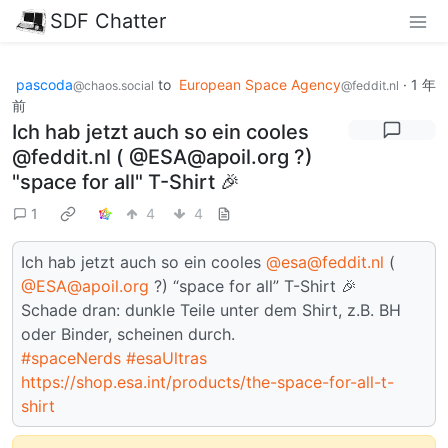
SDF Chatter
pascoda
to
European Space Agency
·
1 年
@chaos.social
@feddit.nl
前
Ich hab jetzt auch so ein cooles
@feddit.nl ( @ESA@apoil.org ?)
"space for all" T-Shirt 🎉
1
4
4
Ich hab jetzt auch so ein cooles
@esa@feddit.nl
(
@ESA@apoil.org
?) “space for all” T-Shirt 🎉
Schade dran: dunkle Teile unter dem Shirt, z.B. BH
oder Binder, scheinen durch.
#spaceNerds
#esaUltras
https://shop.esa.int/products/the-space-for-all-t-
shirt