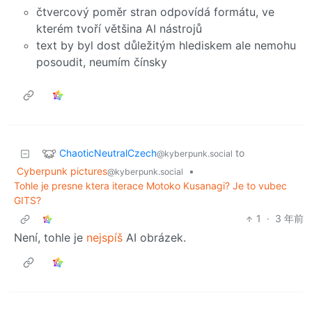
čtvercový poměr stran odpovídá formátu, ve
kterém tvoří většina AI nástrojů
text by byl dost důležitým hlediskem ale nemohu
posoudit, neumím čínsky
ChaoticNeutralCzech
to
@kyberpunk.social
Cyberpunk pictures
•
@kyberpunk.social
Tohle je presne ktera iterace Motoko Kusanagi? Je to vubec
GITS?
1
·
3 年前
Není, tohle je
nejspíš
AI obrázek.