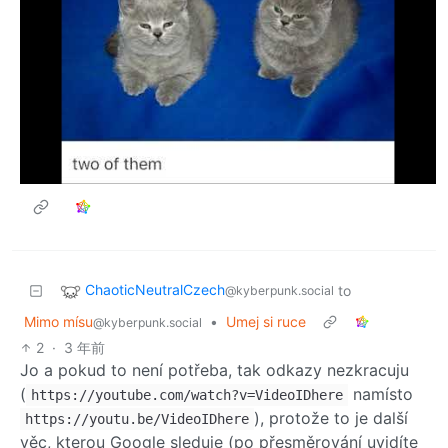
ChaoticNeutralCzech
to
@kyberpunk.social
Mimo mísu
•
Umej si ruce
@kyberpunk.social
2
·
3 年前
Jo a pokud to není potřeba, tak odkazy nezkracuju
(
namísto
https://youtube.com/watch?v=VideoIDhere
), protože to je další
https://youtu.be/VideoIDhere
věc, kterou Google sleduje (po přesměrování uvidíte