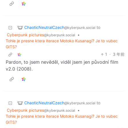
ChaoticNeutralCzech
to
@kyberpunk.social
Cyberpunk pictures
•
@kyberpunk.social
Tohle je presne ktera iterace Motoko Kusanagi? Je to vubec
GITS?
1
·
3 年前
Pardon, to jsem nevěděl, viděl jsem jen původní film
v2.0 (2008).
ChaoticNeutralCzech
to
@kyberpunk.social
Cyberpunk pictures
•
@kyberpunk.social
Tohle je presne ktera iterace Motoko Kusanagi? Je to vubec
GITS?