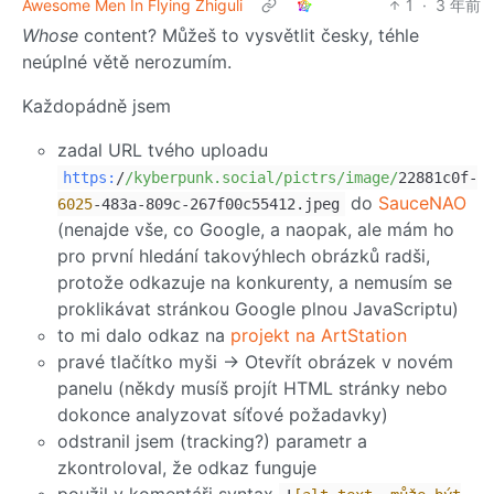
Awesome Men In Flying Zhiguli
1
·
3 年前
Whose
content? Můžeš to vysvětlit česky, téhle
neúplné větě nerozumím.
Každopádně jsem
zadal URL tvého uploadu
https:
/
/kyberpunk.social/pictrs
/image/
22881c0f-
do
SauceNAO
6025
-483a-809c-267f00c55412.jpeg
(nenajde vše, co Google, a naopak, ale mám ho
pro první hledání takovýhlech obrázků radši,
protože odkazuje na konkurenty, a nemusím se
proklikávat stránkou Google plnou JavaScriptu)
to mi dalo odkaz na
projekt na ArtStation
pravé tlačítko myši → Otevřít obrázek v novém
panelu (někdy musíš projít HTML stránky nebo
dokonce analyzovat síťové požadavky)
odstranil jsem (tracking?) parametr a
zkontroloval, že odkaz funguje