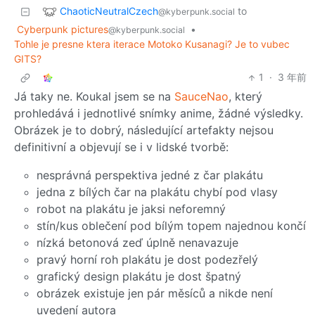
ChaoticNeutralCzech
to
@kyberpunk.social
Cyberpunk pictures
•
@kyberpunk.social
Tohle je presne ktera iterace Motoko Kusanagi? Je to vubec
GITS?
1
·
3 年前
Já taky ne. Koukal jsem se na
SauceNao
, který
prohledává i jednotlivé snímky anime, žádné výsledky.
Obrázek je to dobrý, následující artefakty nejsou
definitivní a objevují se i v lidské tvorbě:
nesprávná perspektiva jedné z čar plakátu
jedna z bílých čar na plakátu chybí pod vlasy
robot na plakátu je jaksi neforemný
stín/kus oblečení pod bílým topem najednou končí
nízká betonová zeď úplně nenavazuje
pravý horní roh plakátu je dost podezřelý
grafický design plakátu je dost špatný
obrázek existuje jen pár měsíců a nikde není
uvedení autora