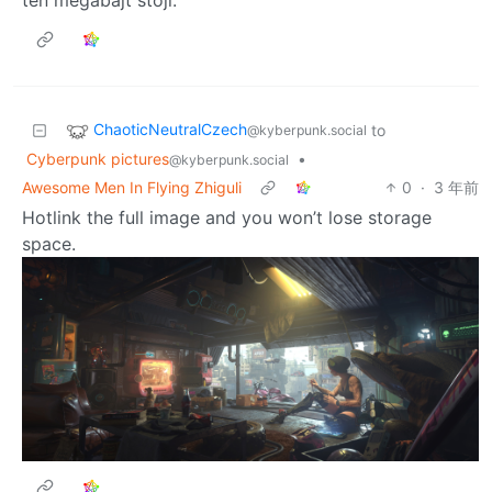
ten megabajt stojí.
ChaoticNeutralCzech
to
@kyberpunk.social
Cyberpunk pictures
•
@kyberpunk.social
Awesome Men In Flying Zhiguli
0
·
3 年前
Hotlink the full image and you won’t lose storage
space.