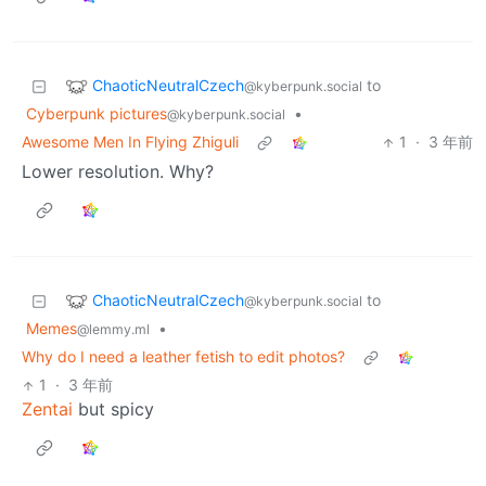
ChaoticNeutralCzech
to
@kyberpunk.social
Cyberpunk pictures
•
@kyberpunk.social
Awesome Men In Flying Zhiguli
1
·
3 年前
Lower resolution. Why?
ChaoticNeutralCzech
to
@kyberpunk.social
Memes
•
@lemmy.ml
Why do I need a leather fetish to edit photos?
1
·
3 年前
Zentai
but spicy