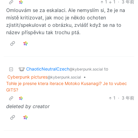
1
1
·
3 年前
Omlouvám se za eskalaci. Ale nemyslím si, že je na
místě kritizovat, jak moc je někdo ochoten
zjistit/spekulovat o obrázku, zvlášť když se na to
název příspěvku tak trochu ptá.
ChaoticNeutralCzech
to
@kyberpunk.social
Cyberpunk pictures
•
@kyberpunk.social
Tohle je presne ktera iterace Motoko Kusanagi? Je to vubec
GITS?
1
·
3 年前
deleted by creator