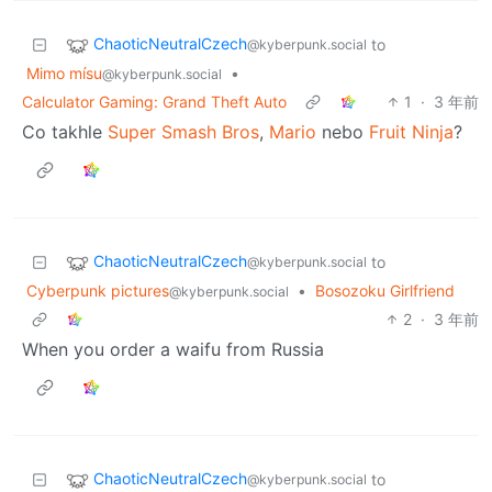
ChaoticNeutralCzech
to
@kyberpunk.social
Mimo mísu
•
@kyberpunk.social
Calculator Gaming: Grand Theft Auto
1
·
3 年前
Co takhle
Super Smash Bros
,
Mario
nebo
Fruit Ninja
?
ChaoticNeutralCzech
to
@kyberpunk.social
Cyberpunk pictures
•
Bosozoku Girlfriend
@kyberpunk.social
2
·
3 年前
When you order a waifu from Russia
ChaoticNeutralCzech
to
@kyberpunk.social