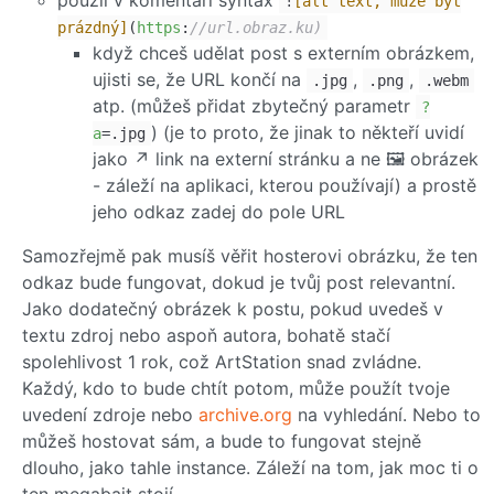
použil v komentáři syntax
!
[alt text, může být
prázdný]
(
https
:
//url.obraz.ku)
když chceš udělat post s externím obrázkem,
ujisti se, že URL končí na
,
,
.jpg
.png
.webm
atp. (můžeš přidat zbytečný parametr
?
) (je to proto, že jinak to někteří uvidí
a
=.jpg
jako ↗️ link na externí stránku a ne 🖼️ obrázek
- záleží na aplikaci, kterou používají) a prostě
jeho odkaz zadej do pole URL
Samozřejmě pak musíš věřit hosterovi obrázku, že ten
odkaz bude fungovat, dokud je tvůj post relevantní.
Jako dodatečný obrázek k postu, pokud uvedeš v
textu zdroj nebo aspoň autora, bohatě stačí
spolehlivost 1 rok, což ArtStation snad zvládne.
Každý, kdo to bude chtít potom, může použít tvoje
uvedení zdroje nebo
archive.org
na vyhledání. Nebo to
můžeš hostovat sám, a bude to fungovat stejně
dlouho, jako tahle instance. Záleží na tom, jak moc ti o