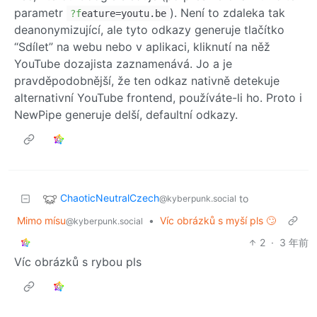
parametr
). Není to zdaleka tak
?f
eature=youtu.be
deanonymizující, ale tyto odkazy generuje tlačítko
“Sdílet” na webu nebo v aplikaci, kliknutí na něž
YouTube dozajista zaznamenává. Jo a je
pravděpodobnější, že ten odkaz nativně detekuje
alternativní YouTube frontend, používáte-li ho. Proto i
NewPipe generuje delší, defaultní odkazy.
ChaoticNeutralCzech
to
@kyberpunk.social
Mimo mísu
•
Víc obrázků s myší pls 🙄
@kyberpunk.social
2
·
3 年前
Víc obrázků s rybou pls