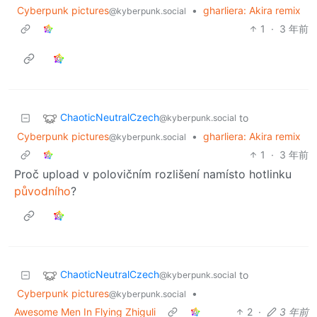
Cyberpunk pictures
•
gharliera: Akira remix
@kyberpunk.social
1
·
3 年前
ChaoticNeutralCzech
to
@kyberpunk.social
Cyberpunk pictures
•
gharliera: Akira remix
@kyberpunk.social
1
·
3 年前
Proč upload v polovičním rozlišení namísto hotlinku
původního
?
ChaoticNeutralCzech
to
@kyberpunk.social
Cyberpunk pictures
•
@kyberpunk.social
Awesome Men In Flying Zhiguli
2
·
3 年前