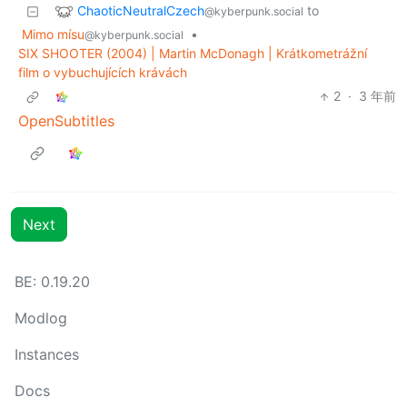
ChaoticNeutralCzech
to
@kyberpunk.social
Mimo mísu
•
@kyberpunk.social
SIX SHOOTER (2004) | Martin McDonagh | Krátkometrážní
film o vybuchujících krávách
2
·
3 年前
OpenSubtitles
Next
BE: 0.19.20
Modlog
Instances
Docs