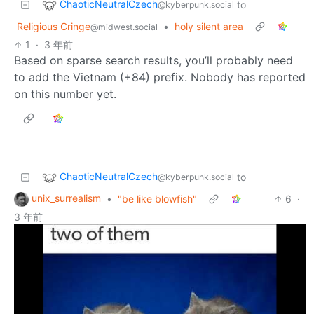
ChaoticNeutralCzech
to
@kyberpunk.social
Religious Cringe
•
holy silent area
@midwest.social
1
·
3 年前
Based on sparse search results, you’ll probably need
to add the Vietnam (+84) prefix. Nobody has reported
on this number yet.
ChaoticNeutralCzech
to
@kyberpunk.social
unix_surrealism
•
"be like blowfish"
6
·
3 年前