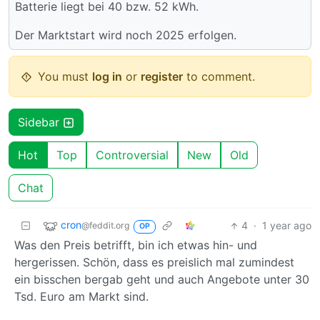
Batterie liegt bei 40 bzw. 52 kWh.
Der Marktstart wird noch 2025 erfolgen.
You must
log in
or
register
to comment.
Sidebar
Hot
Top
Controversial
New
Old
Chat
cron
4
·
1 year ago
@feddit.org
OP
Was den Preis betrifft, bin ich etwas hin- und
hergerissen. Schön, dass es preislich mal zumindest
ein bisschen bergab geht und auch Angebote unter 30
Tsd. Euro am Markt sind.