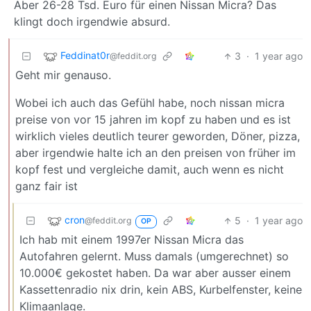
Aber 26-28 Tsd. Euro für einen Nissan Micra? Das
klingt doch irgendwie absurd.
Feddinat0r
3
·
1 year ago
@feddit.org
Geht mir genauso.
Wobei ich auch das Gefühl habe, noch nissan micra
preise von vor 15 jahren im kopf zu haben und es ist
wirklich vieles deutlich teurer geworden, Döner, pizza,
aber irgendwie halte ich an den preisen von früher im
kopf fest und vergleiche damit, auch wenn es nicht
ganz fair ist
cron
5
·
1 year ago
@feddit.org
OP
Ich hab mit einem 1997er Nissan Micra das
Autofahren gelernt. Muss damals (umgerechnet) so
10.000€ gekostet haben. Da war aber ausser einem
Kassettenradio nix drin, kein ABS, Kurbelfenster, keine
Klimaanlage.